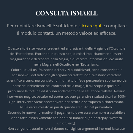
CONSULTA ISMAELL
Per contattare Ismaell è sufficiente
cliccare qui
e compilare
il modulo contatti, un metodo veloce ed efficace.
Questo sito è riservato ai credenti ed ai praticanti della Magia, dell’Occulto e
dell’Esoterismo. Entrando in questo sito, dichiari implicitamente di essere
maggiorenne e di credere nella Magia, e di cercare informazioni e/o aiuto
nella Magia, nell’Occulto e nell’Esoterismo.
Coloro i quali usufruiscono dei servizi pubblicizzati, sono consenzienti e
consapevoli del fatto che gli argomenti trattati non rivestono carattere
scientifico alcuno, ma consistono in un atto di fede personale e spontaneo da
parte del richiedente nei confronti della magia, il cui scopo è quello di
propiziare la fortuna ed il buon andamento delle situazioni trattate. Nessun
intervento magico, occulto ed esoterico, può garantire risultati sicuri al 100%.
Ogni intervento viene preventivato per scritto e sottoposto all’interessato.
Nulla verrà chiesto in più di quanto stabilito nel preventivo.
Secondo le nuove normative, il pagamento deve essere sempre tracciabile e
viene fatto esclusivamente con bonifico bancario (no postepay, western
union, ecc,).
Non vengono trattati e non si danno consigli su argomenti inerenti la salute,