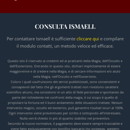
CONSULTA ISMAELL
Per contattare Ismaell è sufficiente
cliccare qui
e compilare
il modulo contatti, un metodo veloce ed efficace.
Questo sito è riservato ai credenti ed ai praticanti della Magia, dell’Occulto e
dell’Esoterismo. Entrando in questo sito, dichiari implicitamente di essere
maggiorenne e di credere nella Magia, e di cercare informazioni e/o aiuto
nella Magia, nell’Occulto e nell’Esoterismo.
Coloro i quali usufruiscono dei servizi pubblicizzati, sono consenzienti e
consapevoli del fatto che gli argomenti trattati non rivestono carattere
scientifico alcuno, ma consistono in un atto di fede personale e spontaneo da
parte del richiedente nei confronti della magia, il cui scopo è quello di
propiziare la fortuna ed il buon andamento delle situazioni trattate. Nessun
intervento magico, occulto ed esoterico, può garantire risultati sicuri al 100%.
Ogni intervento viene preventivato per scritto e sottoposto all’interessato.
Nulla verrà chiesto in più di quanto stabilito nel preventivo.
Secondo le nuove normative, il pagamento deve essere sempre tracciabile e
viene fatto esclusivamente con bonifico bancario (no postepay, western