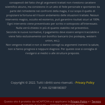
consapevoli del fatto che gli argomenti trattati non rivestono carattere
scientifico alcuno, ma consistono in un atto di fede personale e spontaneo da
parte del richiedente nei confronti della magia, il cui scopo è quello di
propiziare la fortuna ed il buon andamento delle situazioni trattate. Nessun
intervento magico, occulto ed esoterico, può garantire risultati sicuri al 100%.
Ogni intervento viene preventivato per scritto e sottoposto all’interessato.
Nulla verrà chiesto in più di quanto stabilito nel preventivo.
Secondo le nuove normative, il pagamento deve essere sempre tracciabile e
viene fatto esclusivamente con bonifico bancario (no postepay, western
union, ecc,).
Non vengono trattati e non si danno consigli su argomenti inerenti la salute,
non si fanno prognosi e neppure diagnosi. Per queste cose si consiglia di
rivolgersi ai medici o alle strutture preposte.
Copyright © 2022. Tutti i diritti sono riservati. -
Privacy Policy
P. IVA: 02188180307
Questo sito è protetto da reCAPTCHA e si applicano la
Privacy Policy
e i
Termini
di servizio
di Google. ·
Aggiorna preferenze cookie