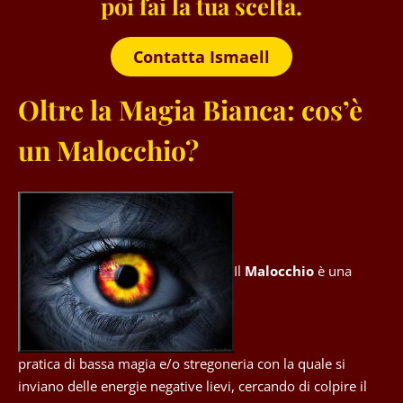
poi fai la tua scelta.
Contatta Ismaell
Oltre la Magia Bianca: cos’è
un Malocchio?
Il
Malocchio
è una
pratica di bassa magia e/o stregoneria con la quale si
inviano delle energie negative lievi, cercando di colpire il