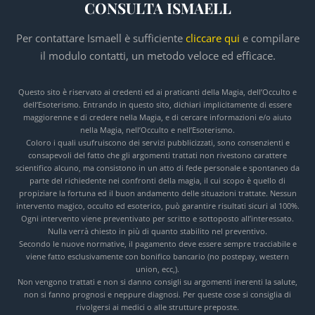
CONSULTA ISMAELL
Per contattare Ismaell è sufficiente
cliccare qui
e compilare
il modulo contatti, un metodo veloce ed efficace.
Questo sito è riservato ai credenti ed ai praticanti della Magia, dell’Occulto e
dell’Esoterismo. Entrando in questo sito, dichiari implicitamente di essere
maggiorenne e di credere nella Magia, e di cercare informazioni e/o aiuto
nella Magia, nell’Occulto e nell’Esoterismo.
Coloro i quali usufruiscono dei servizi pubblicizzati, sono consenzienti e
consapevoli del fatto che gli argomenti trattati non rivestono carattere
scientifico alcuno, ma consistono in un atto di fede personale e spontaneo da
parte del richiedente nei confronti della magia, il cui scopo è quello di
propiziare la fortuna ed il buon andamento delle situazioni trattate. Nessun
intervento magico, occulto ed esoterico, può garantire risultati sicuri al 100%.
Ogni intervento viene preventivato per scritto e sottoposto all’interessato.
Nulla verrà chiesto in più di quanto stabilito nel preventivo.
Secondo le nuove normative, il pagamento deve essere sempre tracciabile e
viene fatto esclusivamente con bonifico bancario (no postepay, western
union, ecc,).
Non vengono trattati e non si danno consigli su argomenti inerenti la salute,
non si fanno prognosi e neppure diagnosi. Per queste cose si consiglia di
rivolgersi ai medici o alle strutture preposte.