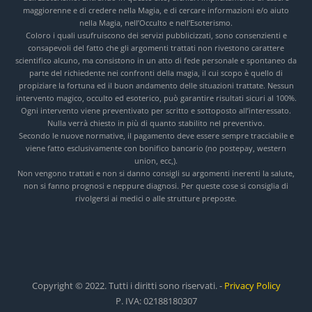
maggiorenne e di credere nella Magia, e di cercare informazioni e/o aiuto
nella Magia, nell’Occulto e nell’Esoterismo.
Coloro i quali usufruiscono dei servizi pubblicizzati, sono consenzienti e
consapevoli del fatto che gli argomenti trattati non rivestono carattere
scientifico alcuno, ma consistono in un atto di fede personale e spontaneo da
parte del richiedente nei confronti della magia, il cui scopo è quello di
propiziare la fortuna ed il buon andamento delle situazioni trattate. Nessun
intervento magico, occulto ed esoterico, può garantire risultati sicuri al 100%.
Ogni intervento viene preventivato per scritto e sottoposto all’interessato.
Nulla verrà chiesto in più di quanto stabilito nel preventivo.
Secondo le nuove normative, il pagamento deve essere sempre tracciabile e
viene fatto esclusivamente con bonifico bancario (no postepay, western
union, ecc,).
Non vengono trattati e non si danno consigli su argomenti inerenti la salute,
non si fanno prognosi e neppure diagnosi. Per queste cose si consiglia di
rivolgersi ai medici o alle strutture preposte.
Copyright © 2022. Tutti i diritti sono riservati. -
Privacy Policy
P. IVA: 02188180307