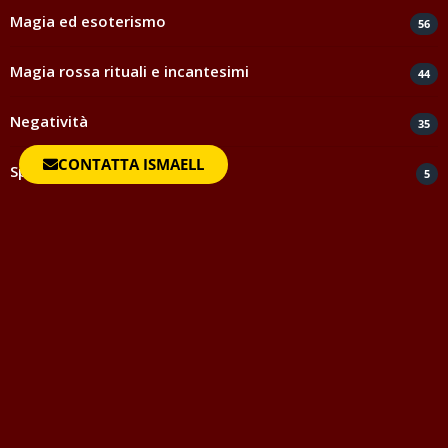
Magia ed esoterismo
56
Magia rossa rituali e incantesimi
44
Negatività
35
CONTATTA ISMAELL
Spiritismo e medianità
5
Testimonianze e ringraziamenti
817
Uncategorized
1
Vocabolario della Magia
Questo vocabolario della magia vuole essere strumento di
aiuto per quanti avvicinandosi al mondo dell'Occulto o
semplicemente per togliersi una curiosità, desiderano