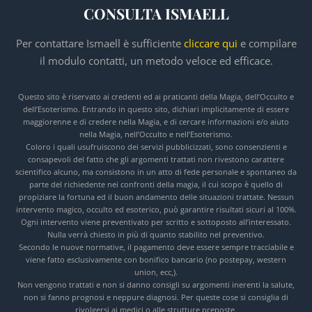
CONSULTA ISMAELL
Per contattare Ismaell è sufficiente
cliccare qui
e compilare
il modulo contatti, un metodo veloce ed efficace.
Questo sito è riservato ai credenti ed ai praticanti della Magia, dell’Occulto e
dell’Esoterismo. Entrando in questo sito, dichiari implicitamente di essere
maggiorenne e di credere nella Magia, e di cercare informazioni e/o aiuto
nella Magia, nell’Occulto e nell’Esoterismo.
Coloro i quali usufruiscono dei servizi pubblicizzati, sono consenzienti e
consapevoli del fatto che gli argomenti trattati non rivestono carattere
scientifico alcuno, ma consistono in un atto di fede personale e spontaneo da
parte del richiedente nei confronti della magia, il cui scopo è quello di
propiziare la fortuna ed il buon andamento delle situazioni trattate. Nessun
intervento magico, occulto ed esoterico, può garantire risultati sicuri al 100%.
Ogni intervento viene preventivato per scritto e sottoposto all’interessato.
Nulla verrà chiesto in più di quanto stabilito nel preventivo.
Secondo le nuove normative, il pagamento deve essere sempre tracciabile e
viene fatto esclusivamente con bonifico bancario (no postepay, western
union, ecc,).
Non vengono trattati e non si danno consigli su argomenti inerenti la salute,
non si fanno prognosi e neppure diagnosi. Per queste cose si consiglia di
rivolgersi ai medici o alle strutture preposte.