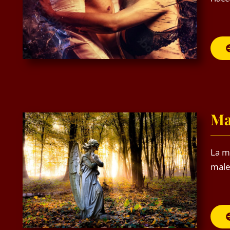
Ma
La ma
male