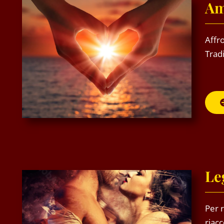
Am
Affr
Trad
Le
Per 
riac