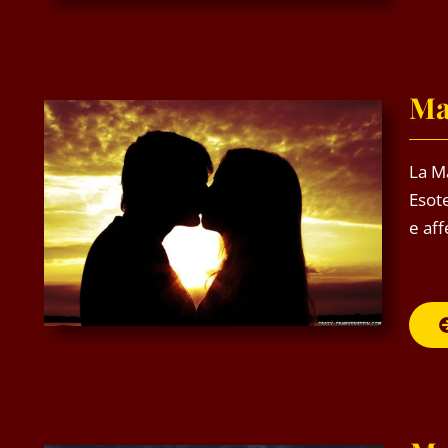
Ma
La Ma
Esot
e aff