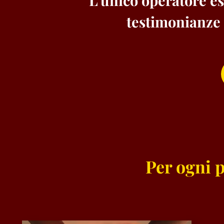
L’unico operatore es
testimonianze o
Per ogni 