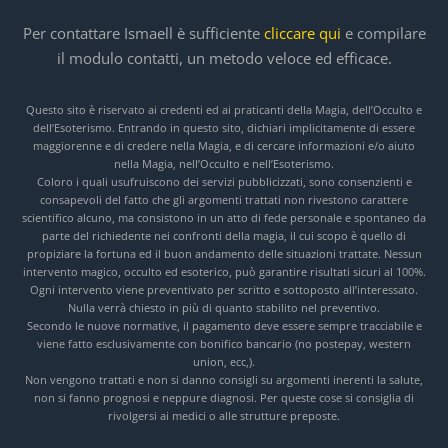
Per contattare Ismaell è sufficiente
cliccare qui
e compilare
il modulo contatti, un metodo veloce ed efficace.
Questo sito è riservato ai credenti ed ai praticanti della Magia, dell’Occulto e
dell’Esoterismo. Entrando in questo sito, dichiari implicitamente di essere
maggiorenne e di credere nella Magia, e di cercare informazioni e/o aiuto
nella Magia, nell’Occulto e nell’Esoterismo.
Coloro i quali usufruiscono dei servizi pubblicizzati, sono consenzienti e
consapevoli del fatto che gli argomenti trattati non rivestono carattere
scientifico alcuno, ma consistono in un atto di fede personale e spontaneo da
parte del richiedente nei confronti della magia, il cui scopo è quello di
propiziare la fortuna ed il buon andamento delle situazioni trattate. Nessun
intervento magico, occulto ed esoterico, può garantire risultati sicuri al 100%.
Ogni intervento viene preventivato per scritto e sottoposto all’interessato.
Nulla verrà chiesto in più di quanto stabilito nel preventivo.
Secondo le nuove normative, il pagamento deve essere sempre tracciabile e
viene fatto esclusivamente con bonifico bancario (no postepay, western
union, ecc,).
Non vengono trattati e non si danno consigli su argomenti inerenti la salute,
non si fanno prognosi e neppure diagnosi. Per queste cose si consiglia di
rivolgersi ai medici o alle strutture preposte.