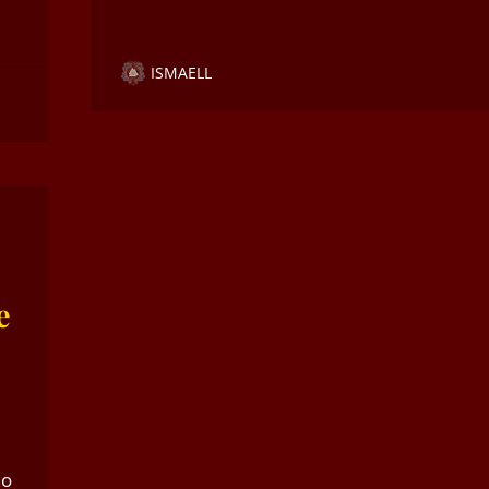
ISMAELL
e
no