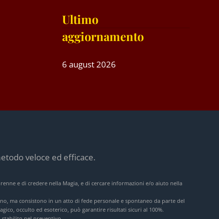
Ultimo
aggiornamento
6 august 2026
etodo veloce ed efficace.
orenne e di credere nella Magia, e di cercare informazioni e/o aiuto nella
lcuno, ma consistono in un atto di fede personale e spontaneo da parte del
gico, occulto ed esoterico, può garantire risultati sicuri al 100%.
 stabilito nel preventivo.