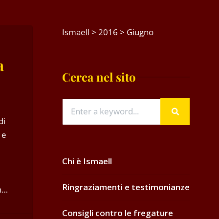
Ismaell
>
2016
>
Giugno
a
Cerca nel sito
di
 e
Chi è Ismaell
Ringraziamenti e testimonianze
on…
Consigli contro le fregature