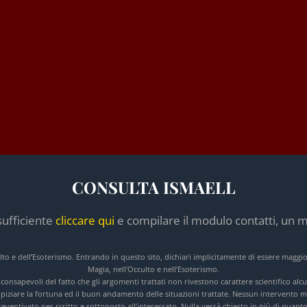
CONSULTA ISMAELL
sufficiente
cliccare qui
e compilare il modulo contatti, un m
culto e dell’Esoterismo. Entrando in questo sito, dichiari implicitamente di essere maggi
Magia, nell’Occulto e nell’Esoterismo.
e consapevoli del fatto che gli argomenti trattati non rivestono carattere scientifico a
opiziare la fortuna ed il buon andamento delle situazioni trattate. Nessun intervento ma
ventivato per scritto e sottoposto all’interessato. Nulla verrà chiesto in più di quanto