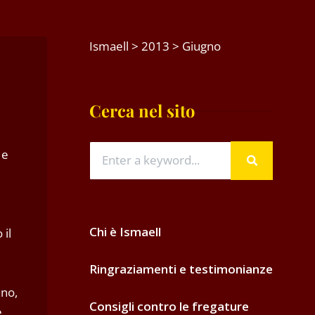
Ismaell
>
2013
>
Giugno
Cerca nel sito
 e
Chi è Ismaell
il
Ringraziamenti e testimonianze
ano,
Consigli contro le fregature
e