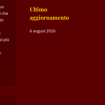
 un
Ultimo
i che
aggiornamento
to
6 august 2026
e
si più
e.