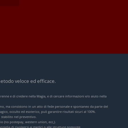
etodo veloce ed efficace.
orenne e di credere nella Magia, e di cercare informazioni e/o aiuto nella
lcuno, ma consistono in un atto di fede personale e spontaneo da parte del
gico, occulto ed esoterico, può garantire risultati sicuri al 100%.
 stabilito nel preventivo.
o (no postepay, western union, ecc,).
iglia di rivolgersi ai medici o alle strutture preposte.