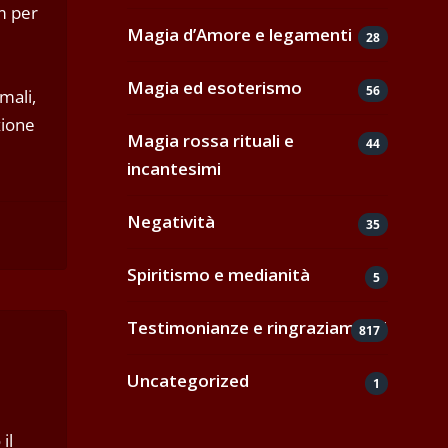
m per
Magia d’Amore e legamenti
28
Magia ed esoterismo
56
mali,
zione
Magia rossa rituali e
44
incantesimi
Negatività
35
Spiritismo e medianità
5
Testimonianze e ringraziamenti
817
Uncategorized
1
il