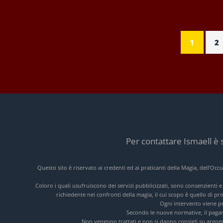
1
2
Per contattare Ismaell è 
Questo sito è riservato ai credenti ed ai praticanti della Magia, dell’Oc
Coloro i quali usufruiscono dei servizi pubblicizzati, sono consenzienti 
richiedente nei confronti della magia, il cui scopo è quello di pr
Ogni intervento viene pre
Secondo le nuove normative, il pagam
Non vengono trattati e non si danno consigli su argomen