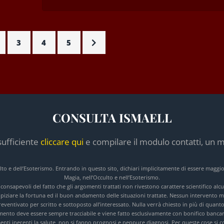
3
4
5
CONSULTA ISMAELL
sufficiente
cliccare qui
e compilare il modulo contatti, un m
culto e dell’Esoterismo. Entrando in questo sito, dichiari implicitamente di essere maggi
Magia, nell’Occulto e nell’Esoterismo.
e consapevoli del fatto che gli argomenti trattati non rivestono carattere scientifico a
opiziare la fortuna ed il buon andamento delle situazioni trattate. Nessun intervento ma
ventivato per scritto e sottoposto all’interessato. Nulla verrà chiesto in più di quanto
ento deve essere sempre tracciabile e viene fatto esclusivamente con bonifico bancari
ti inerenti la salute, non si fanno prognosi e neppure diagnosi. Per queste cose si cons