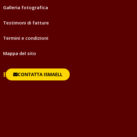
Galleria fotografica
Testimoni di fatture
Termini e condizioni
Mappa del sito
Blog
CONTATTA ISMAELL
Ismaell risponde alle domande più comuni
34
Magia d’Amore e legamenti
28
Magia ed esoterismo
56
Magia rossa rituali e incantesimi
44