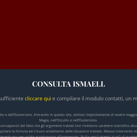
CONSULTA ISMAELL
sufficiente
cliccare qui
e compilare il modulo contatti, un m
culto e dell’Esoterismo. Entrando in questo sito, dichiari implicitamente di essere maggi
Magia, nell’Occulto e nell’Esoterismo.
e consapevoli del fatto che gli argomenti trattati non rivestono carattere scientifico a
opiziare la fortuna ed il buon andamento delle situazioni trattate. Nessun intervento ma
ventivato per scritto e sottoposto all’interessato. Nulla verrà chiesto in più di quanto