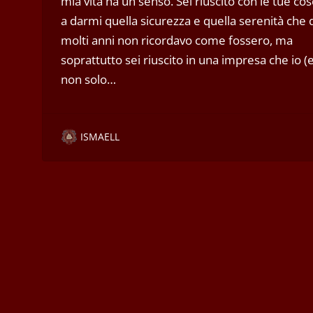
mia vita ha un senso. Sei riuscito con le tue co
a darmi quella sicurezza e quella serenità che 
molti anni non ricordavo come fossero, ma
soprattutto sei riuscito in una impresa che io (
non solo…
ISMAELL