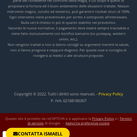
parte del richiedente nei confronti della magia, il cui scopo è quello di
propiziare la fortuna ed il buon andamento delle situazioni trattate. Nessun
intervento magico, occulto ed esoterico, può garantire risultati sicuri al 100%.
Ogni intervento viene preventivato per scritto e sottoposto all’interessato.
Nulla verrà chiesto in più di quanto stabilito nel preventivo.
Secondo le nuove normative, il pagamento deve essere sempre tracciabile e
viene fatto esclusivamente con bonifico bancario (no postepay, western
union, ecc,).
Non vengono trattati e non si danno consigli su argomenti inerenti la salute,
non si fanno prognosi e neppure diagnosi. Per queste cose si consiglia di
rivolgersi ai medici o alle strutture preposte.
Copyright © 2022. Tutti i diritti sono riservati. -
Privacy Policy
P. IVA: 02188180307
Questo sito è protetto da reCAPTCHA e si applicano la
Privacy Policy
e i
Termini
di servizio
di Google. ·
Aggiorna preferenze cookie
CONTATTA ISMAELL
Informativa sulla raccolta