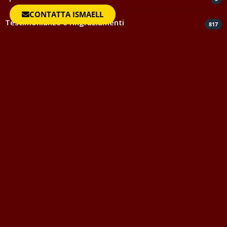
CONTATTA ISMAELL
Testimonianze e ringraziamenti
817
Uncategorized
1
Vocabolario della Magia
Questo vocabolario della magia vuole essere strumento di
aiuto per quanti avvicinandosi al mondo dell'Occulto o
semplicemente per togliersi una curiosità, desiderano
conoscere il significato di certe parole, delle quali molte volte
si fa un uso improprio o addirittura non se ne conosce fino in
fondo il vero significato.
-> Leggi tutto
Ultimo aggiornamento