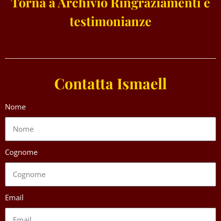
Torna a Archivio Ringraziamenti e
testimonianze
Contatta Ismaell
Nome
Cognome
Email