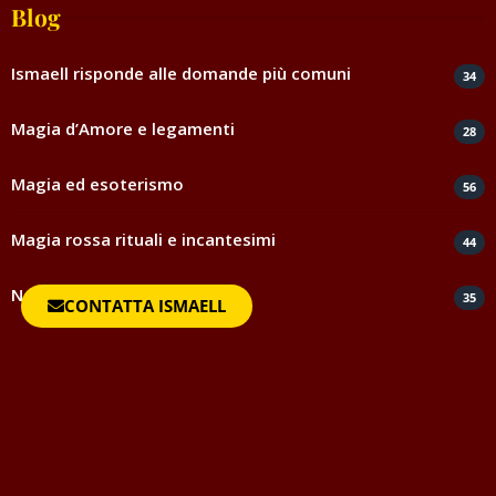
Blog
Ismaell risponde alle domande più comuni
34
Magia d’Amore e legamenti
28
Magia ed esoterismo
56
Magia rossa rituali e incantesimi
44
Negatività
35
CONTATTA ISMAELL
Spiritismo e medianità
5
Testimonianze e ringraziamenti
817
Uncategorized
1