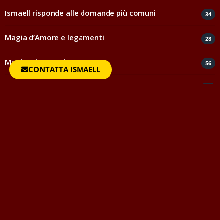
Ismaell risponde alle domande più comuni
34
Magia d’Amore e legamenti
28
Magia ed esoterismo
56
CONTATTA ISMAELL
Magia rossa rituali e incantesimi
44
Negatività
35
Spiritismo e medianità
5
Testimonianze e ringraziamenti
817
Uncategorized
1
Vocabolario della Magia