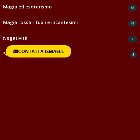
Magia ed esoterismo
56
Magia rossa rituali e incantesimi
44
Negatività
35
CONTATTA ISMAELL
Spiritismo e medianità
5
Testimonianze e ringraziamenti
817
Uncategorized
1
Vocabolario della Magia
Questo vocabolario della magia vuole essere strumento di
aiuto per quanti avvicinandosi al mondo dell'Occulto o
semplicemente per togliersi una curiosità, desiderano