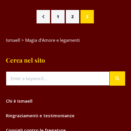
1
2
3
Ismaell
>
Magia d’Amore e legamenti
Cerca nel sito
Chi è Ismaell
Ringraziamenti e testimonianze
Consigli contro le fregature