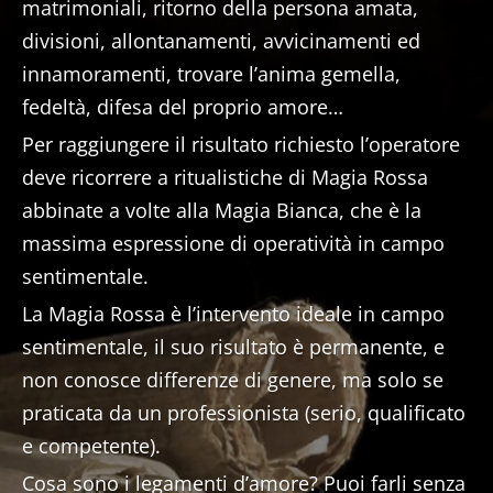
matrimoniali, ritorno della persona amata,
divisioni, allontanamenti, avvicinamenti ed
innamoramenti, trovare l’anima gemella,
fedeltà, difesa del proprio amore…
Per raggiungere il risultato richiesto l’operatore
deve ricorrere a ritualistiche di Magia Rossa
abbinate a volte alla Magia Bianca, che è la
massima espressione di operatività in campo
sentimentale.
La Magia Rossa è l’intervento ideale in campo
sentimentale, il suo risultato è permanente, e
non conosce differenze di genere, ma solo se
praticata da un professionista (serio, qualificato
e competente).
Cosa sono i legamenti d’amore? Puoi farli senza