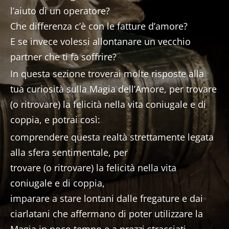
l’aiuto di un operatore?
Che differenza c’è con le fatture d’amore?
E se invece volessi allontanare un vecchio
partner che ti fa soffrire?
In questa sezione troverai molte risposte alla
tua curiosità sulla Magia dell’Amore, per trovare
(o ritrovare) la felicità nella vita coniugale e di
coppia, e potrai così:
comprendere questa realtà strettamente legata
alla sfera sentimentale, per
trovare (o ritrovare) la felicità nella vita
coniugale e di coppia,
imparare a stare lontani dalle fregature e dai
ciarlatani che affermano di poter utilizzare la