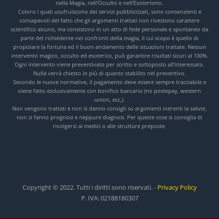
nella Magia, nell’Occulto e nell’Esoterismo.
Coloro i quali usufruiscono dei servizi pubblicizzati, sono consenzienti e
consapevoli del fatto che gli argomenti trattati non rivestono carattere
scientifico alcuno, ma consistono in un atto di fede personale e spontaneo da
parte del richiedente nei confronti della magia, il cui scopo è quello di
propiziare la fortuna ed il buon andamento delle situazioni trattate. Nessun
intervento magico, occulto ed esoterico, può garantire risultati sicuri al 100%.
Ogni intervento viene preventivato per scritto e sottoposto all’interessato.
Nulla verrà chiesto in più di quanto stabilito nel preventivo.
Secondo le nuove normative, il pagamento deve essere sempre tracciabile e
viene fatto esclusivamente con bonifico bancario (no postepay, western
union, ecc,).
Non vengono trattati e non si danno consigli su argomenti inerenti la salute,
non si fanno prognosi e neppure diagnosi. Per queste cose si consiglia di
rivolgersi ai medici o alle strutture preposte.
Copyright © 2022. Tutti i diritti sono riservati. -
Privacy Policy
P. IVA: 02188180307