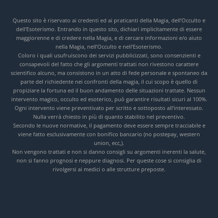
Questo sito è riservato ai credenti ed ai praticanti della Magia, dell’Occulto e
dell’Esoterismo. Entrando in questo sito, dichiari implicitamente di essere
maggiorenne e di credere nella Magia, e di cercare informazioni e/o aiuto
nella Magia, nell’Occulto e nell’Esoterismo.
Coloro i quali usufruiscono dei servizi pubblicizzati, sono consenzienti e
consapevoli del fatto che gli argomenti trattati non rivestono carattere
scientifico alcuno, ma consistono in un atto di fede personale e spontaneo da
parte del richiedente nei confronti della magia, il cui scopo è quello di
propiziare la fortuna ed il buon andamento delle situazioni trattate. Nessun
intervento magico, occulto ed esoterico, può garantire risultati sicuri al 100%.
Ogni intervento viene preventivato per scritto e sottoposto all’interessato.
Nulla verrà chiesto in più di quanto stabilito nel preventivo.
Secondo le nuove normative, il pagamento deve essere sempre tracciabile e
viene fatto esclusivamente con bonifico bancario (no postepay, western
union, ecc,).
Non vengono trattati e non si danno consigli su argomenti inerenti la salute,
non si fanno prognosi e neppure diagnosi. Per queste cose si consiglia di
rivolgersi ai medici o alle strutture preposte.