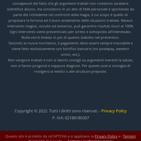
consapevoli del fatto che gli argomenti trattati non rivestono carattere
scientifico alcuno, ma consistono in un atto di fede personale e spontaneo da
parte del richiedente nei confronti della magia, il cui scopo è quello di
propiziare la fortuna ed il buon andamento delle situazioni trattate. Nessun
intervento magico, occulto ed esoterico, può garantire risultati sicuri al 100%.
Ogni intervento viene preventivato per scritto e sottoposto all’interessato.
Nulla verrà chiesto in più di quanto stabilito nel preventivo.
Secondo le nuove normative, il pagamento deve essere sempre tracciabile e
viene fatto esclusivamente con bonifico bancario (no postepay, western
union, ecc,).
Non vengono trattati e non si danno consigli su argomenti inerenti la salute,
non si fanno prognosi e neppure diagnosi. Per queste cose si consiglia di
rivolgersi ai medici o alle strutture preposte.
Copyright © 2022. Tutti i diritti sono riservati. -
Privacy Policy
P. IVA: 02188180307
Questo sito è protetto da reCAPTCHA e si applicano la
Privacy Policy
e i
Termini
di servizio
di Google. ·
Aggiorna preferenze cookie