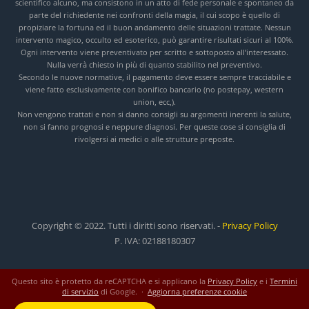
scientifico alcuno, ma consistono in un atto di fede personale e spontaneo da
parte del richiedente nei confronti della magia, il cui scopo è quello di
propiziare la fortuna ed il buon andamento delle situazioni trattate. Nessun
intervento magico, occulto ed esoterico, può garantire risultati sicuri al 100%.
Ogni intervento viene preventivato per scritto e sottoposto all’interessato.
Nulla verrà chiesto in più di quanto stabilito nel preventivo.
Secondo le nuove normative, il pagamento deve essere sempre tracciabile e
viene fatto esclusivamente con bonifico bancario (no postepay, western
union, ecc,).
Non vengono trattati e non si danno consigli su argomenti inerenti la salute,
non si fanno prognosi e neppure diagnosi. Per queste cose si consiglia di
rivolgersi ai medici o alle strutture preposte.
Copyright © 2022. Tutti i diritti sono riservati. -
Privacy Policy
P. IVA: 02188180307
Questo sito è protetto da reCAPTCHA e si applicano la
Privacy Policy
e i
Termini
di servizio
di Google. ·
Aggiorna preferenze cookie