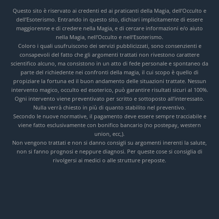
Questo sito è riservato ai credenti ed ai praticanti della Magia, dell’Occulto e
dell’Esoterismo. Entrando in questo sito, dichiari implicitamente di essere
maggiorenne e di credere nella Magia, e di cercare informazioni e/o aiuto
nella Magia, nell’Occulto e nell’Esoterismo.
Coloro i quali usufruiscono dei servizi pubblicizzati, sono consenzienti e
consapevoli del fatto che gli argomenti trattati non rivestono carattere
scientifico alcuno, ma consistono in un atto di fede personale e spontaneo da
parte del richiedente nei confronti della magia, il cui scopo è quello di
propiziare la fortuna ed il buon andamento delle situazioni trattate. Nessun
intervento magico, occulto ed esoterico, può garantire risultati sicuri al 100%.
Ogni intervento viene preventivato per scritto e sottoposto all’interessato.
Nulla verrà chiesto in più di quanto stabilito nel preventivo.
Secondo le nuove normative, il pagamento deve essere sempre tracciabile e
viene fatto esclusivamente con bonifico bancario (no postepay, western
union, ecc,).
Non vengono trattati e non si danno consigli su argomenti inerenti la salute,
non si fanno prognosi e neppure diagnosi. Per queste cose si consiglia di
rivolgersi ai medici o alle strutture preposte.