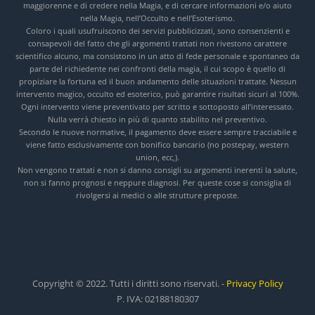
maggiorenne e di credere nella Magia, e di cercare informazioni e/o aiuto
nella Magia, nell’Occulto e nell’Esoterismo.
Coloro i quali usufruiscono dei servizi pubblicizzati, sono consenzienti e
consapevoli del fatto che gli argomenti trattati non rivestono carattere
scientifico alcuno, ma consistono in un atto di fede personale e spontaneo da
parte del richiedente nei confronti della magia, il cui scopo è quello di
propiziare la fortuna ed il buon andamento delle situazioni trattate. Nessun
intervento magico, occulto ed esoterico, può garantire risultati sicuri al 100%.
Ogni intervento viene preventivato per scritto e sottoposto all’interessato.
Nulla verrà chiesto in più di quanto stabilito nel preventivo.
Secondo le nuove normative, il pagamento deve essere sempre tracciabile e
viene fatto esclusivamente con bonifico bancario (no postepay, western
union, ecc,).
Non vengono trattati e non si danno consigli su argomenti inerenti la salute,
non si fanno prognosi e neppure diagnosi. Per queste cose si consiglia di
rivolgersi ai medici o alle strutture preposte.
Copyright © 2022. Tutti i diritti sono riservati. -
Privacy Policy
P. IVA: 02188180307