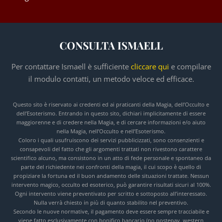
CONSULTA ISMAELL
Per contattare Ismaell è sufficiente
cliccare qui
e compilare
il modulo contatti, un metodo veloce ed efficace.
Questo sito è riservato ai credenti ed ai praticanti della Magia, dell’Occulto e
dell’Esoterismo. Entrando in questo sito, dichiari implicitamente di essere
maggiorenne e di credere nella Magia, e di cercare informazioni e/o aiuto
nella Magia, nell’Occulto e nell’Esoterismo.
Coloro i quali usufruiscono dei servizi pubblicizzati, sono consenzienti e
consapevoli del fatto che gli argomenti trattati non rivestono carattere
scientifico alcuno, ma consistono in un atto di fede personale e spontaneo da
parte del richiedente nei confronti della magia, il cui scopo è quello di
propiziare la fortuna ed il buon andamento delle situazioni trattate. Nessun
intervento magico, occulto ed esoterico, può garantire risultati sicuri al 100%.
Ogni intervento viene preventivato per scritto e sottoposto all’interessato.
Nulla verrà chiesto in più di quanto stabilito nel preventivo.
Secondo le nuove normative, il pagamento deve essere sempre tracciabile e
viene fatto esclusivamente con bonifico bancario (no postepay, western