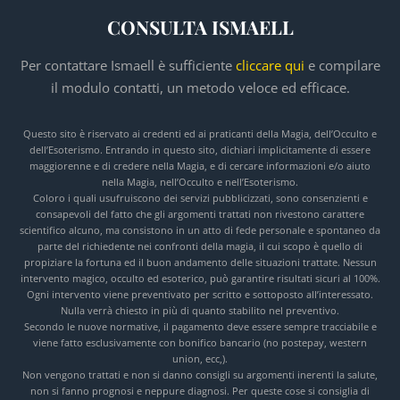
CONSULTA ISMAELL
Per contattare Ismaell è sufficiente
cliccare qui
e compilare
il modulo contatti, un metodo veloce ed efficace.
Questo sito è riservato ai credenti ed ai praticanti della Magia, dell’Occulto e
dell’Esoterismo. Entrando in questo sito, dichiari implicitamente di essere
maggiorenne e di credere nella Magia, e di cercare informazioni e/o aiuto
nella Magia, nell’Occulto e nell’Esoterismo.
Coloro i quali usufruiscono dei servizi pubblicizzati, sono consenzienti e
consapevoli del fatto che gli argomenti trattati non rivestono carattere
scientifico alcuno, ma consistono in un atto di fede personale e spontaneo da
parte del richiedente nei confronti della magia, il cui scopo è quello di
propiziare la fortuna ed il buon andamento delle situazioni trattate. Nessun
intervento magico, occulto ed esoterico, può garantire risultati sicuri al 100%.
Ogni intervento viene preventivato per scritto e sottoposto all’interessato.
Nulla verrà chiesto in più di quanto stabilito nel preventivo.
Secondo le nuove normative, il pagamento deve essere sempre tracciabile e
viene fatto esclusivamente con bonifico bancario (no postepay, western
union, ecc,).
Non vengono trattati e non si danno consigli su argomenti inerenti la salute,
non si fanno prognosi e neppure diagnosi. Per queste cose si consiglia di