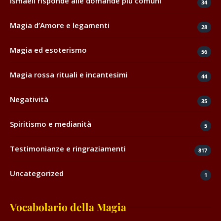
Ismaell risponde alle domande più comuni
34
Magia d’Amore e legamenti
28
Magia ed esoterismo
56
Magia rossa rituali e incantesimi
44
Negatività
35
Spiritismo e medianità
5
Testimonianze e ringraziamenti
817
Uncategorized
1
Vocabolario della Magia