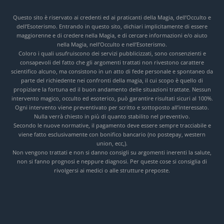
Questo sito è riservato ai credenti ed ai praticanti della Magia, dell’Occulto e
dell’Esoterismo. Entrando in questo sito, dichiari implicitamente di essere
maggiorenne e di credere nella Magia, e di cercare informazioni e/o aiuto
nella Magia, nell’Occulto e nell’Esoterismo.
Coloro i quali usufruiscono dei servizi pubblicizzati, sono consenzienti e
consapevoli del fatto che gli argomenti trattati non rivestono carattere
scientifico alcuno, ma consistono in un atto di fede personale e spontaneo da
parte del richiedente nei confronti della magia, il cui scopo è quello di
propiziare la fortuna ed il buon andamento delle situazioni trattate. Nessun
intervento magico, occulto ed esoterico, può garantire risultati sicuri al 100%.
Ogni intervento viene preventivato per scritto e sottoposto all’interessato.
Nulla verrà chiesto in più di quanto stabilito nel preventivo.
Secondo le nuove normative, il pagamento deve essere sempre tracciabile e
viene fatto esclusivamente con bonifico bancario (no postepay, western
union, ecc,).
Non vengono trattati e non si danno consigli su argomenti inerenti la salute,
non si fanno prognosi e neppure diagnosi. Per queste cose si consiglia di
rivolgersi ai medici o alle strutture preposte.