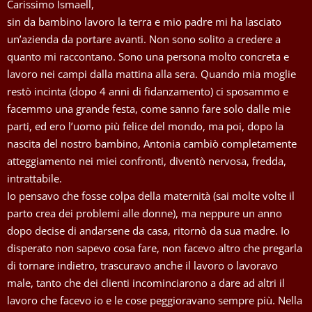
Carissimo Ismaell,
sin da bambino lavoro la terra e mio padre mi ha lasciato
un’azienda da portare avanti. Non sono solito a credere a
quanto mi raccontano. Sono una persona molto concreta e
lavoro nei campi dalla mattina alla sera. Quando mia moglie
restò incinta (dopo 4 anni di fidanzamento) ci sposammo e
facemmo una grande festa, come sanno fare solo dalle mie
parti, ed ero l’uomo più felice del mondo, ma poi, dopo la
nascita del nostro bambino, Antonia cambiò completamente
atteggiamento nei miei confronti, diventò nervosa, fredda,
intrattabile.
Io pensavo che fosse colpa della maternità (sai molte volte il
parto crea dei problemi alle donne), ma neppure un anno
dopo decise di andarsene da casa, ritornò da sua madre. Io
disperato non sapevo cosa fare, non facevo altro che pregarla
di tornare indietro, trascuravo anche il lavoro o lavoravo
male, tanto che dei clienti incominciarono a dare ad altri il
lavoro che facevo io e le cose peggioravano sempre più. Nella