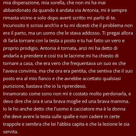
mia disperazione, mia sorella, che non mi ha mai
abbandonato da quando è andata via Antonia, mi è sempre
rimasta vicino e solo dopo averti scritto mi parlò di te.
Incuriosito ti scrissi anch’io e tu mi dicesti che il problema non
era il parto, ma un uomo che le stava addosso. Ti pregai allora
di farla tornare con la testa a posto e tu hai fatto un vero e
proprio prodigio. Antonia è tornata, anzi mi ha detto di
andarla a prendere e così tra le lacrime mi ha chiesto di
tornare a casa, che era vero che frequentava un suo ex che
l’aveva convinta, ma che ora era pentita, che sentiva che il suo
posto era al mio fianco e che avrebbe accettato qualsiasi
punizione, bastava che io la riprendessi.
Innamorato come sono non mi è costato molto perdonarla, e
devo dire che ora è una brava moglie ed una brava mamma.
Io le ho anche detto che l’uomo è cacciatore ma è la donna
che deve avere la testa sulle spalle e non cadere in certe
trappole e sembra che lei l’abbia capita e che la lezione le sia
servita.