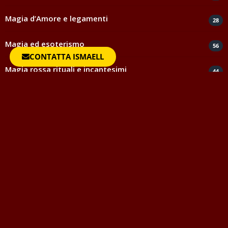
Magia d’Amore e legamenti
28
Magia ed esoterismo
56
CONTATTA ISMAELL
Magia rossa rituali e incantesimi
44
Negatività
35
Spiritismo e medianità
5
Testimonianze e ringraziamenti
817
Uncategorized
1
Vocabolario della Magia