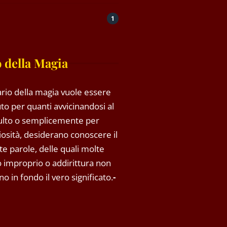
1
 della Magia
rio della magia vuole essere
to per quanti avvicinandosi al
ulto o semplicemente per
riosità, desiderano conoscere il
rte parole, delle quali molte
so improprio o addirittura non
o in fondo il vero significato.
-