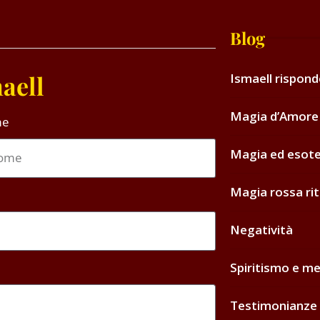
Blog
aell
Ismaell rispon
Magia d’Amore 
me
Magia ed esot
Magia rossa rit
Negatività
Spiritismo e me
Testimonianze 