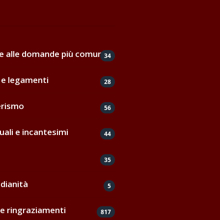
de alle domande più comuni
34
e legamenti
28
erismo
56
uali e incantesimi
44
35
dianità
5
e ringraziamenti
817