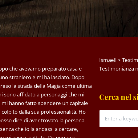
Ismaell
>
Testim
, dopo che avevamo preparato casa e
Testimonianza n.
uno straniero e mi ha lasciato. Dopo
apreso la strada della Magia come ultima
mi sono affidato a personaggi che mi
Cerca nel s
e mi hanno fatto spendere un capitale
to colpito dalla sua professionalità. Ho
posso dire di aver trovato la persona
 senza che io la andassi a cercare,
me mi aveva trattato. Da persona