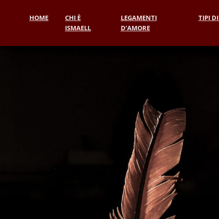
HOME
CHI È
LEGAMENTI
TIPI D
ISMAELL
D’AMORE