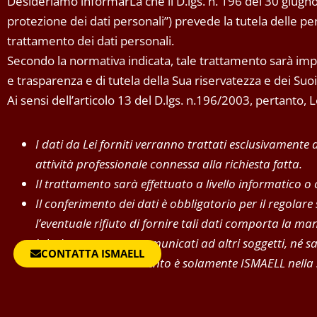
Desideriamo informarLa che il D.lgs. n. 196 del 30 giugno
protezione dei dati personali”) prevede la tutela delle pers
trattamento dei dati personali.
Secondo la normativa indicata, tale trattamento sarà impro
e trasparenza e di tutela della Sua riservatezza e dei Suoi d
Ai sensi dell’articolo 13 del D.lgs. n.196/2003, pertanto,
I dati da Lei forniti verranno trattati esclusivamente
attività professionale connessa alla richiesta fatta.
Il trattamento sarà effettuato a livello informatico o
Il conferimento dei dati è obbligatorio per il regolare
l’eventuale rifiuto di fornire tali dati comporta la 
I dati non saranno comunicati ad altri soggetti, né s
CONTATTA ISMAELL
Il titolare del trattamento è solamente ISMAELL nella
In ogni momento potrà esercitare i Suoi diritti nei con
sensi dell’art.7 del D.lgs.196/2003.