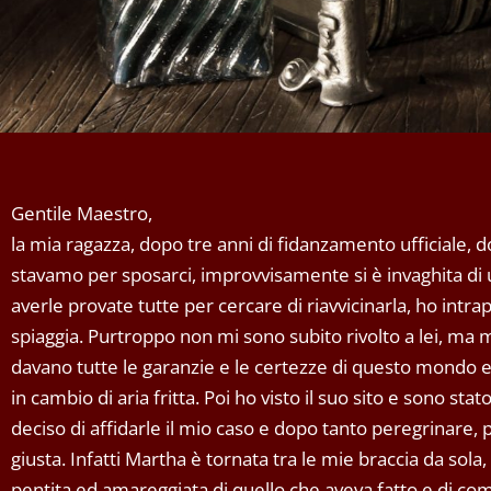
Gentile Maestro,
la mia ragazza, dopo tre anni di fidanzamento ufficiale
stavamo per sposarci, improvvisamente si è invaghita di 
averle provate tutte per cercare di riavvicinarla, ho intr
spiaggia. Purtroppo non mi sono subito rivolto a lei, ma 
davano tutte le garanzie e le certezze di questo mondo 
in cambio di aria fritta. Poi ho visto il suo sito e sono sta
deciso di affidarle il mio caso e dopo tanto peregrinare, 
giusta. Infatti Martha è tornata tra le mie braccia da sola,
pentita ed amareggiata di quello che aveva fatto e di co