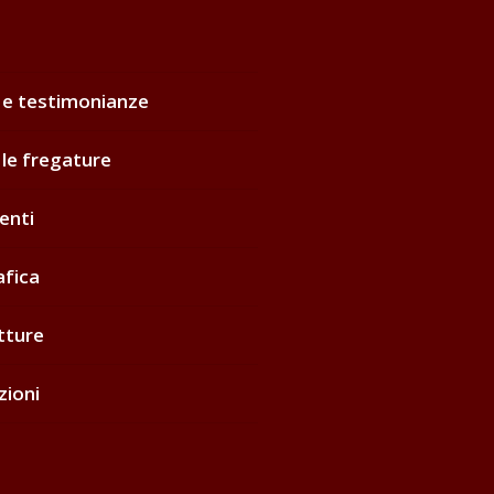
 e testimonianze
 le fregature
enti
afica
tture
zioni