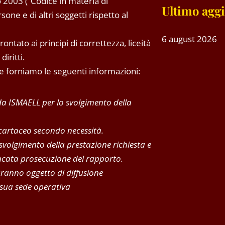
 2003 (“Codice in materia di
Ultimo agg
one e di altri soggetti rispetto al
6 august 2026
ntato ai principi di correttezza, liceità
iritti.
 Le forniamo le seguenti informazioni:
 da ISMAELL per lo svolgimento della
 cartaceo secondo necessità.
 svolgimento della prestazione richiesta e
mancata prosecuzione del rapporto.
aranno oggetto di diffusione
 sua sede operativa
fronti del titolare del trattamento, ai