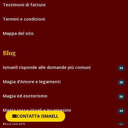
Testimoni di fatture
Termini e condizioni
Mappa del sito
Blog
Ismaell risponde alle domande più comuni
34
Magia d’Amore e legamenti
28
Magia ed esoterismo
56
Magia rossa rituali e incantesimi
44
CONTATTA ISMAELL
Negatività
35