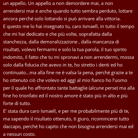
un appello. Un appello a non demordere mai, a non
arrendersi mai e anche quando tutto sembra perduto, lottare
ancora perché solo lottando si può arrivare alla vittoria.
E questo me lo hai insegnato tu, caro Ismaell, in tutto il tempo
che mi hai dedicato e che più volte, soprafatta dalla
stanchezza, dalla demoralizzazione , dalla mancanza di
risultati, volevo fermarmi e solo la tua parola, il tuo spirito
indomito, il fatto che tu mi spronavi a non arrendermi, mossa
solo dalla fiducia che avevo in te, ho stretto i denti ed ho
continuato…ma alla fine ne è valsa la pena, perché grazie a te
ho ottenuto ciò che volevo ed aggi al mio fianco ho l’uomo
per il quale ho affrontato tante battaglie (alcune perse) ma alla
fine ho trionfato ed il nostro amore è stato più in alto e più
forte di tutto.
E’ stata dura caro Ismaell, e per me probabilmente più di te,
ma sapendo il risultato ottenuto, ti giuro, ricomincerei tutto
daccapo, perché ho capito che non bisogna arrendersi mai ed
a nessun costo.