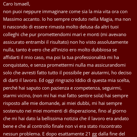
Caro Ismaell,
non puoi neppure immaginare come sia la mia vita ora con
Massimo accanto. Io ho sempre creduto nella Magia, ma non
ti nascondo di essere rimasta molto delusa da altri tuoi
colleghi che pur promettendomi mari e monti (mi avevano
assicurato entrambi il risultato) non ho visto assolutamente
nulla, tanto è vero che all’inizio ero molto dubbiosa se
affidarti il mio caso, ma poi la tua professionalità mi ha
conquistato, e senza promettermi nulla ma assicurandomi
solo che avresti fatto tutto il possibile per aiutarmi, ho deciso
di darti il lavoro. Ed oggi ringrazio Iddio di questa mia scelta,
perché hai saputo con pazienza e competenza, seguirmi,
starmi vicino, (non mi hai mai fatto sentire sola) hai sempre
risposto alle mie domande, ai miei dubbi, mi hai sempre
sostenuto nei miei momenti di disperazione, fino al giorno
che mi hai dato la bellissima notizia che il lavoro era andato
bene e che al controllo finale non vi era stato riscontrato
nessun problema. E dopo esattamente 21 gg dalla fine del