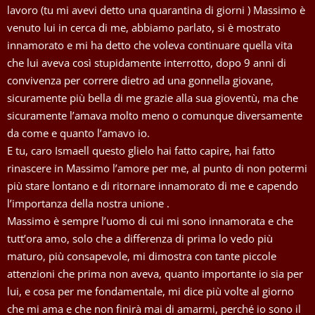
lavoro (tu mi avevi detto una quarantina di giorni ) Massimo è
venuto lui in cerca di me, abbiamo parlato, si è mostrato
innamorato e mi ha detto che voleva continuare quella vita
che lui aveva così stupidamente interrotto, dopo 9 anni di
convivenza per correre dietro ad una gonnella giovane,
sicuramente più bella di me grazie alla sua gioventù, ma che
sicuramente l’amava molto meno o comunque diversamente
da come e quanto l’amavo io.
E tu, caro Ismaell questo glielo hai fatto capire, hai fatto
rinascere in Massimo l’amore per me, al punto di non potermi
più stare lontano e di ritornare innamorato di me e capendo
l’importanza della nostra unione .
Massimo è sempre l’uomo di cui mi sono innamorata e che
tutt’ora amo, solo che a differenza di prima lo vedo più
maturo, più consapevole, mi dimostra con tante piccole
attenzioni che prima non aveva, quanto importante io sia per
lui, e cosa per me fondamentale, mi dice più volte al giorno
che mi ama e che non finirà mai di amarmi, perché io sono il