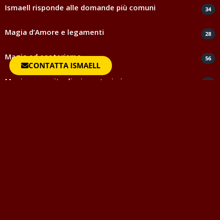
Ismaell risponde alle domande più comuni
34
Magia d’Amore e legamenti
28
Magia ed esoterismo
56
CONTATTA ISMAELL
Magia rossa rituali e incantesimi
44
Negatività
35
Spiritismo e medianità
5
Testimonianze e ringraziamenti
817
Uncategorized
1
Vocabolario della Magia