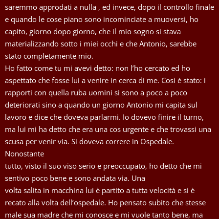
saremmo approdati a nulla , ed invece, dopo il controllo finale
e quando le cose piano sono incominciate a muoversi, ho
capito, giorno dopo giorno, che il mio sogno si stava
materializzando sotto i miei occhi e che Antonio, sarebbe
stato completamente mio.
Ho fatto come tu mi avevi detto: non l’ho cercato ed ho
aspettato che fosse lui a venire in cerca di me. Così è stato: i
rapporti con quella ruba uomini si sono a poco a poco
deteriorati sino a quando un giorno Antonio mi capita sul
lavoro e dice che doveva parlarmi. Io dovevo finire il turno,
ma lui mi ha detto che era una cos urgente e che trovassi una
scusa per venir via. Si doveva correre in Ospedale.
Nonostante
tutto, visto il suo viso serio e preoccupato, ho detto che mi
sentivo poco bene e sono andata via. Una
volta salita in macchina lui è partito a tutta velocità e si è
recato alla volta dell’ospedale. Ho pensato subito che stesse
male sua madre che mi conosce e mi vuole tanto bene, ma