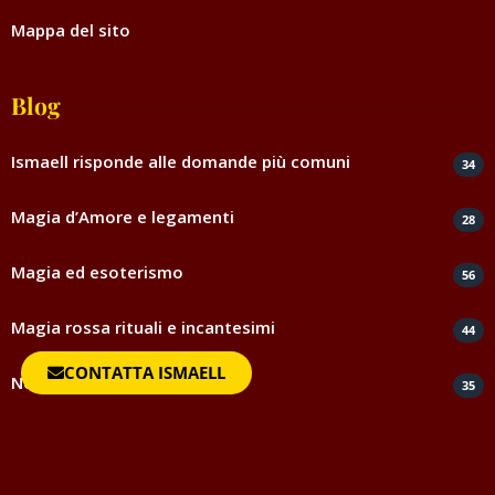
Mappa del sito
Blog
Ismaell risponde alle domande più comuni
34
Magia d’Amore e legamenti
28
Magia ed esoterismo
56
Magia rossa rituali e incantesimi
44
CONTATTA ISMAELL
Negatività
35
Spiritismo e medianità
5
Testimonianze e ringraziamenti