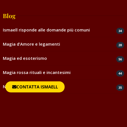
Blog
Ismaell risponde alle domande più comuni
34
Magia d’Amore e legamenti
28
Magia ed esoterismo
56
Magia rossa rituali e incantesimi
44
Negatività
CONTATTA ISMAELL
35
Spiritismo e medianità
5
Testimonianze e ringraziamenti
817