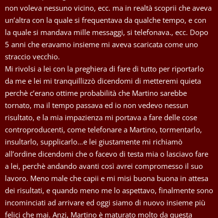
non voleva nessuno vicino, ecc. ma in realtà scoprii che aveva
un’altra con la quale si frequentava da qualche tempo, e con
la quale si mandava mille messaggi, si telefonava., ecc. Dopo
5 anni che eravamo insieme mi aveva scaricata come uno
straccio vecchio.
Mi rivolsi a lei con la preghiera di fare di tutto per riportarlo
da me e lei mi tranquillizzò dicendomi di metteremi quieta
perchè c’erano ottime probabilità che Martino sarebbe
tornato, ma il tempo passava ed io non vedevo nessun
risultato, e la mia impazienza mi portava a fare delle cose
controproducenti, come telefonare a Martino, tormentarlo,
insultarlo, supplicarlo…e lei giustamente mi richiamò
all’ordine dicendomi che o facevo di testa mia o lasciavo fare
a lei, perchè andando avanti così avrei compromesso il suo
lavoro. Meno male che capii e mi misi buona buona in attesa
dei risultati, e quando meno me lo aspettavo, finalmente sono
incominciati ad arrivare ed oggi siamo di nuovo insieme più
felici che mai. Anzi, Martino è maturato molto da questa