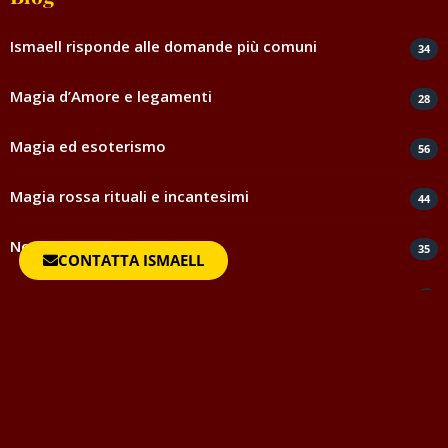
Ismaell risponde alle domande più comuni
34
Magia d’Amore e legamenti
28
Magia ed esoterismo
56
Magia rossa rituali e incantesimi
44
Negatività
35
CONTATTA ISMAELL
Spiritismo e medianità
5
Testimonianze e ringraziamenti
817
Uncategorized
1