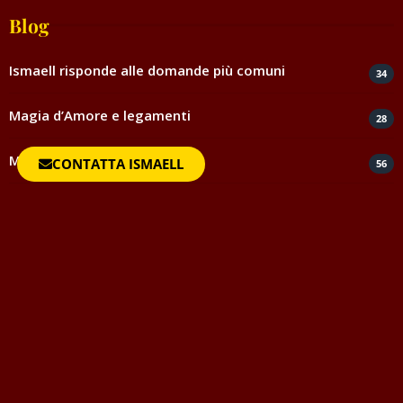
Blog
Ismaell risponde alle domande più comuni
34
Magia d’Amore e legamenti
28
Magia ed esoterismo
CONTATTA ISMAELL
56
Magia rossa rituali e incantesimi
44
Negatività
35
Spiritismo e medianità
5
Testimonianze e ringraziamenti
817
Uncategorized
1