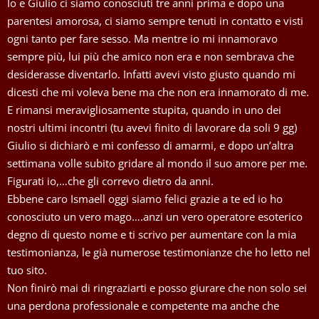
Io e Giulio ci siamo conosciuti tre anni prima e dopo una
parentesi amorosa, ci siamo sempre tenuti in contatto e visti
ogni tanto per fare sesso. Ma mentre io mi innamoravo
sempre più, lui più che amico non era e non sembrava che
desiderasse diventarlo. Infatti avevi visto giusto quando mi
dicesti che mi voleva bene ma che non era innamorato di me.
E rimansi meravigliosamente stupita, quando in uno dei
nostri ultimi incontri (tu avevi finito di lavorare da soli 9 gg)
Giulio si dichiarò e mi confesso di amarmi, e dopo un’altra
settimana volle subito gridare al mondo il suo amore per me.
Figurati io,…che gli correvo dietro da anni.
Ebbene caro Ismaell oggi siamo felici grazie a te ed io ho
conosciuto un vero mago….anzi un vero operatore esoterico
degno di questo nome e ti scrivo per aumentare con la mia
testimonianza, le già numerose testimonianze che ho letto nel
tuo sito.
Non finirò mai di ringraziarti e posso giurare che non solo sei
una perdona professionale e competente ma anche che