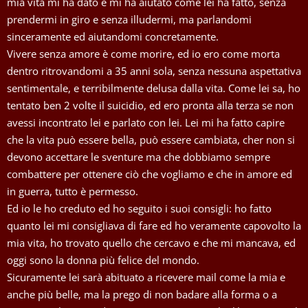
mia vita mi ha dato e mi ha aiutato come lei ha fatto, senza
prendermi in giro e senza illudermi, ma parlandomi
sinceramente ed aiutandomi concretamente.
Vivere senza amore è come morire, ed io ero come morta
dentro ritrovandomi a 35 anni sola, senza nessuna aspettativa
sentimentale, e terribilmente delusa dalla vita. Come lei sa, ho
tentato ben 2 volte il suicidio, ed ero pronta alla terza se non
avessi incontrato lei e parlato con lei. Lei mi ha fatto capire
che la vita può essere bella, può essere cambiata, cher non si
devono accettare le sventure ma che dobbiamo sempre
combattere per ottenere ciò che vogliamo e che in amore ed
in guerra, tutto è permesso.
Ed io le ho creduto ed ho seguito i suoi consigli: ho fatto
quanto lei mi consigliava di fare ed ho veramente capovolto la
mia vita, ho trovato quello che cercavo e che mi mancava, ed
oggi sono la donna più felice del mondo.
Sicuramente lei sarà abituato a ricevere mail come la mia e
anche più belle, ma la prego di non badare alla forma o a