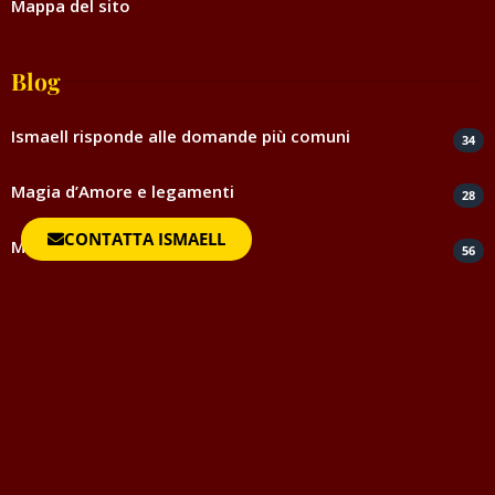
Mappa del sito
Blog
Ismaell risponde alle domande più comuni
34
Magia d’Amore e legamenti
28
CONTATTA ISMAELL
Magia ed esoterismo
56
Magia rossa rituali e incantesimi
44
Negatività
35
Spiritismo e medianità
5
Testimonianze e ringraziamenti
817