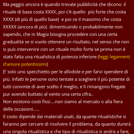
Ma peggio ancora è quando trovate pubblicità che dicono: il
rituale di base costa XXXX, poi c’è quello più forte che costa
XXXX (di più di quello base) e poi ce il massimo che costa
XXXXX (ancora di più) dimenticando o probabilmente non
sapendo, che in Magia bisogna procedere con una certa
gradualità se si vuole ottenere un risultato, nel senso che non
si può intervenire con un rituale molto forte se prima non è
stato fatta una ritualistica di potenza inferiore (
leggi legamenti
d’amore potentissimi
)
E’ solo uno specchietto per le allodole e per farvi spendere di
più. Infatti le persone sono tentate a scegliere il più potente di
tutti convinte di aver scelto il meglio, e lì rimangono fregate
pur avendo buttato al vento una certa cifra..
Non esistono costi fissi….non siamo al mercato o alla fiera
delle occasioni…..
Il costo dipende dai materiali usati, da quante ritualistiche si
faranno per cercare di risolvere il problema, da quanto durerà
una singola ritualistica e che tipo di ritualistica si andrà a fare,