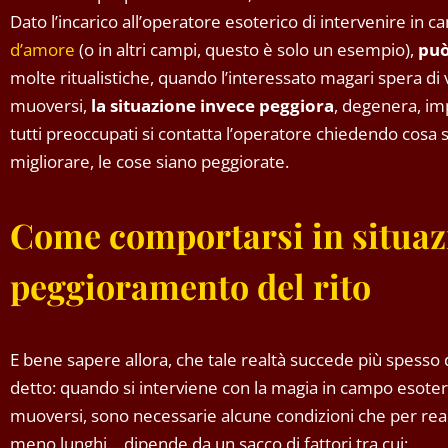
Dato l’incarico all’operatore esoterico di intervenire i
d’amore
(o in altri campi, questo è solo un esempio),
può
molte ritualistiche, quando l’interessato magari spera di v
muoversi,
la situazione invece peggiora
, degenera, i
tutti preoccupati si contatta l’operatore chiedendo cosa 
migliorare, le cose siano peggiorate.
Come comportarsi in situaz
peggioramento del rito
E bene sapere allora, che tale realtà succede più spesso d
detto: quando si interviene con la magia in campo esoter
muoversi, sono necessarie alcune condizioni che per real
meno lunghi….dipende da un sacco di fattori tra cui: