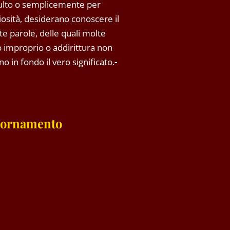
ulto o semplicemente per
riosità, desiderano conoscere il
rte parole, delle quali molte
so improprio o addirittura non
o in fondo il vero significato.
-
iornamento