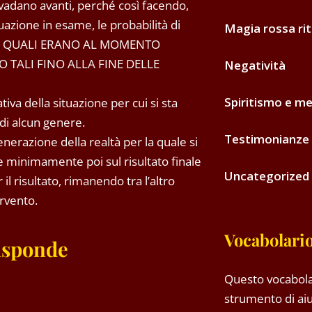
 vadano avanti, perché così facendo,
azione in esame, le probabilità di
Magia rossa rit
E QUALI ERANO AL MOMENTO
O TALI FINO ALLA FINE DELLE
Negatività
Spiritismo e me
a della situazione per cui si sta
di alcun genere.
Testimonianze 
erazione della realtà per la quale si
ce minimamente poi sul risultato finale
Uncategorized
il risultato, rimanendo tra l’altro
ervento.
Vocabolario
risponde
Questo vocabola
strumento di aiu