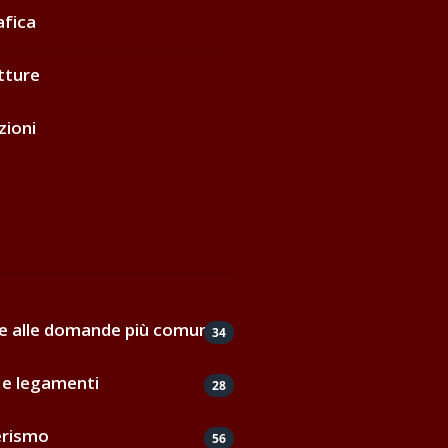
afica
tture
zioni
de alle domande più comuni
34
e legamenti
28
erismo
56