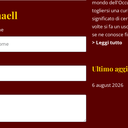
mondo dell'Occ
togliersi una cu
aell
significato di ce
volte si fa un u
me
se ne conosce fin
> Leggi tutto
Ultimo agg
6 august 2026