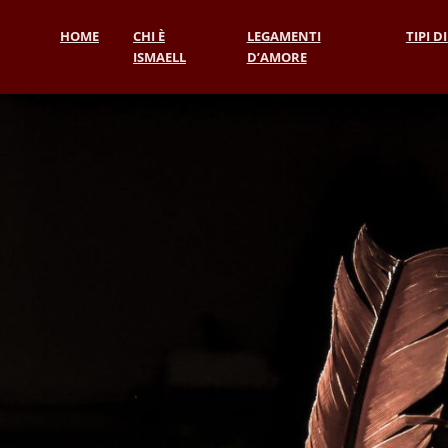
HOME
CHI È
LEGAMENTI
TIPI D
ISMAELL
D’AMORE