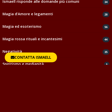
Ismaell risponde alle domande più comuni
34
Magia d’Amore e legamenti
28
Magia ed esoterismo
56
Magia rossa rituali e incantesimi
44
Negatività
35
CONTATTA ISMAELL
Spiritismo e medianità
5
Testimonianze e ringraziamenti
817
Uncategorized
1
Vocabolario della Magia