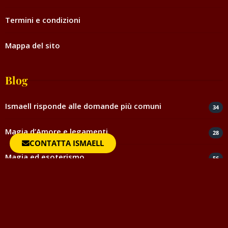
Termini e condizioni
Mappa del sito
Blog
Ismaell risponde alle domande più comuni
34
Magia d’Amore e legamenti
28
CONTATTA ISMAELL
Magia ed esoterismo
56
Magia rossa rituali e incantesimi
44
Negatività
35