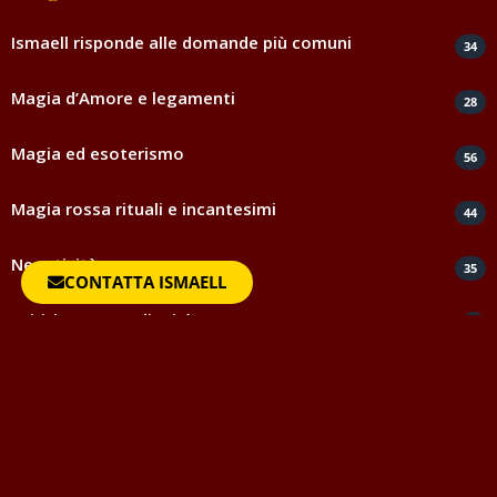
Ismaell risponde alle domande più comuni
34
Magia d’Amore e legamenti
28
Magia ed esoterismo
56
Magia rossa rituali e incantesimi
44
Negatività
35
CONTATTA ISMAELL
Spiritismo e medianità
5
Testimonianze e ringraziamenti
817
Uncategorized
1