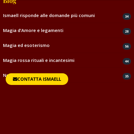
Blog
Ismaell risponde alle domande più comuni
34
Magia d’Amore e legamenti
28
Magia ed esoterismo
56
Magia rossa rituali e incantesimi
44
Negatività
35
CONTATTA ISMAELL
Spiritismo e medianità
5
Testimonianze e ringraziamenti
817
Uncategorized
1