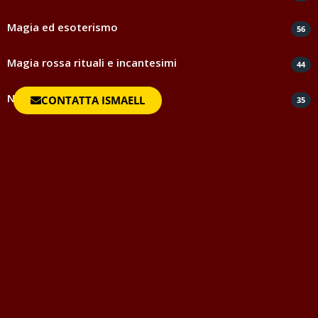
Magia ed esoterismo
56
Magia rossa rituali e incantesimi
44
Negatività
CONTATTA ISMAELL
35
Spiritismo e medianità
5
Testimonianze e ringraziamenti
817
Uncategorized
1
Vocabolario della Magia
Questo vocabolario della magia vuole essere strumento di
aiuto per quanti avvicinandosi al mondo dell'Occulto o