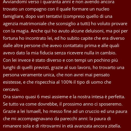
Avviandomi verso i quaranta anni e non avendo ancora
trovato un compagno con il quale formare un nucleo
famigliare, dopo vari tentativi (compreso quello di una
agenzia matrimoniale che sconsiglio a tutti) ho voluto provare
con la magia. Anche qui ho avuto alcune deluisoni, ma poi per
fortuna ho incontrato lei, ed ho subito capite che era diverso
dalle altre persone che avevo contattato prima e alle quali
avevo dato la mia fiducia senza ricevere nulla in cambio.
Con lei invece è stato diverso e con tempi un pochino più
lunghi di quelli previsti, grazie al suo lavoro, ho trovarto una
persona veramente unica, che non avrei mai pensato
esistesse, e che rispecchia al 100% il tipo di uomo che
cercavo.
Ora siamo quasi 6 mesi assieme e la nostra intesa è perfetta.
Se tutto va come dovrebbe, il prossimo anno ci sposeremo.
Grazie a lei Ismaell, ho messo fine ad un cruccio ed una paura
che mi accompagnavano da parecchi anni: la paura di
rimanere sola e di ritrovarmi in età avanzata ancora zitella.