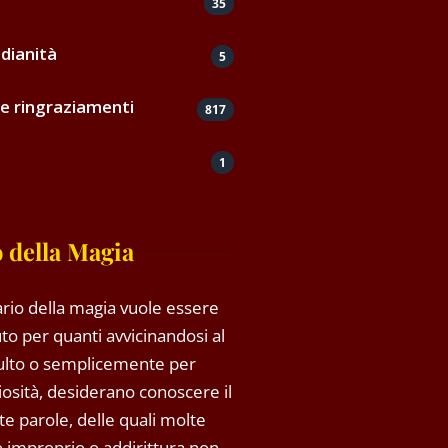
35
dianità
5
e ringraziamenti
817
1
 della Magia
rio della magia vuole essere
to per quanti avvicinandosi al
ulto o semplicemente per
riosità, desiderano conoscere il
rte parole, delle quali molte
so improprio o addirittura non