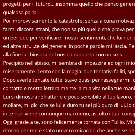
progetti per il futuro,…insomma quello che penso gener
qualcosa parla.
Poi improvvisamente la catastrofe: senza alcuna motivaz
farmi discorsi strani, che non sa più quello che prova pe
un periodo per verificare i nostri sentimenti, che lui non
ed altre str…..te del genere: in poche parole mi lascia. P
alla fine la chiusura del nostro rapporto con un sms.
Precipito nell’abisso, mi sembra di impazzire ed ogni mio te
miseramente. Tento con la magia: due tentativi falliti, s
Dopo averle tentate tutte, stavo quasi per rassegnarmi, 
contatto e metto letteralmente la mia vita nella tue mani
Lui si dimostra refrattario e poco sensibile al tuo lavoro, 
mollare, mi dici che se lui è duro tu sei più duro di lui, io
in te non viene comunque mai meno, ascolto i tuoi consig
Oggi grazie a te, sono felicemente tornata con Tullio. Mi 
ritorno per me è stato un vero miracolo che anche se nel 