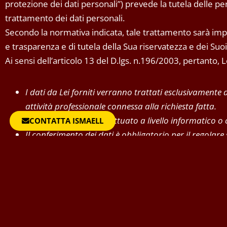
protezione dei dati personali”) prevede la tutela delle pers
trattamento dei dati personali.
Secondo la normativa indicata, tale trattamento sarà impro
e trasparenza e di tutela della Sua riservatezza e dei Suoi d
Ai sensi dell’articolo 13 del D.lgs. n.196/2003, pertanto,
I dati da Lei forniti verranno trattati esclusivamente
attività professionale connessa alla richiesta fatta.
Il trattamento sarà effettuato a livello informatico o
CONTATTA ISMAELL
Il conferimento dei dati è obbligatorio per il regolare
l’eventuale rifiuto di fornire tali dati comporta la 
I dati non saranno comunicati ad altri soggetti, né s
Il titolare del trattamento è solamente ISMAELL nella
In ogni momento potrà esercitare i Suoi diritti nei con
sensi dell’art.7 del D.lgs.196/2003.