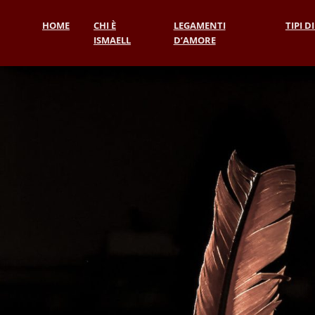
HOME
CHI È
LEGAMENTI
TIPI D
ISMAELL
D’AMORE