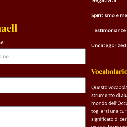
Negatività
Spiritismo e me
aell
Testimonianze 
me
Uncategorized
Vocabolario
Questo vocabola
strumento di aiu
mondo dell'Occ
togliersi una cu
significato di ce
volte si fa un u