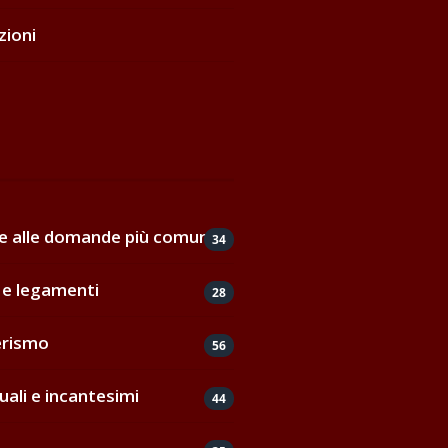
zioni
de alle domande più comuni
34
e legamenti
28
erismo
56
uali e incantesimi
44