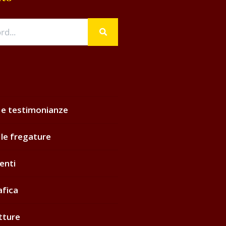
 e testimonianze
 le fregature
enti
afica
tture