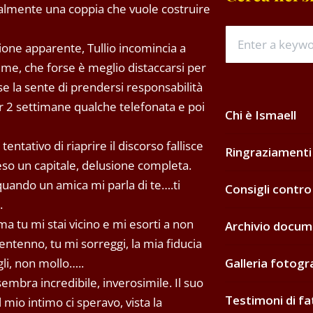
almente una coppia che vuole costruire
ione apparente, Tullio incomincia a
r me, che forse è meglio distaccarsi per
 se la sente di prendersi responsabilità
er 2 settimane qualche telefonata e poi
Chi è Ismaell
ntativo di riaprire il discorso fallisce
Ringraziamenti
peso un capitale, delusione completa.
quando un amica mi parla di te….ti
Consigli contro
.
ma tu mi stai vicino e mi esorti a non
Archivio docum
 tentenno, tu mi sorreggi, la mia fiducia
li, non mollo…..
Galleria fotogr
sembra incredibile, inverosimile. Il suo
Testimoni di fa
mio intimo ci speravo, vista la