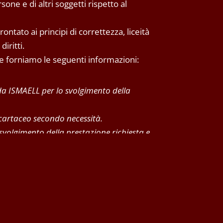
one e di altri soggetti rispetto al
ntato ai principi di correttezza, liceità
iritti.
 Le forniamo le seguenti informazioni:
 da ISMAELL per lo svolgimento della
 cartaceo secondo necessità.
 svolgimento della prestazione richiesta e
mancata prosecuzione del rapporto.
aranno oggetto di diffusione
 sua sede operativa
fronti del titolare del trattamento, ai