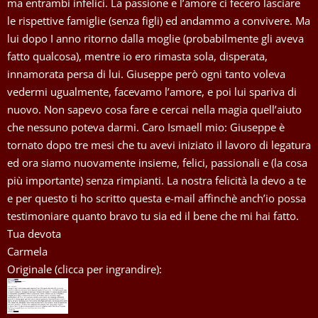
ma entrambi infelici. La passione e l’amore ci fecero lasciare
le rispettive famiglie (senza figli) ed andammo a convivere. Ma
lui dopo I anno ritorno dalla moglie (probabilmente gli aveva
fatto qualcosa), mentre io ero rimasta sola, disperata,
innamorata persa di lui. Giuseppe però ogni tanto voleva
vedermi ugualmente, facevamo l’amore, e poi lui spariva di
nuovo. Non sapevo cosa fare e cercai nella magia quell’aiuto
che nessuno poteva darmi. Caro Ismaell mio: Giuseppe è
tornato dopo tre mesi che tu avevi iniziato il lavoro di legatura
ed ora siamo nuovamente insieme, felici, passionali e (la cosa
più importante) senza rimpianti. La nostra felicità la devo a te
e per questo ti ho scritto questa e-mail affinchè anch’io possa
testimoniare quanto bravo tu sia ed il bene che mi hai fatto.
Tua devota
Carmela
Originale (clicca per ingrandire):