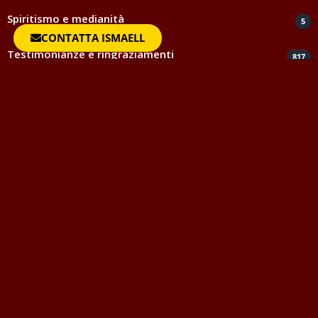
Spiritismo e medianità
5
CONTATTA ISMAELL
Testimonianze e ringraziamenti
817
Uncategorized
1
Vocabolario della Magia
Questo vocabolario della magia vuole essere strumento di
aiuto per quanti avvicinandosi al mondo dell'Occulto o
semplicemente per togliersi una curiosità, desiderano
conoscere il significato di certe parole, delle quali molte volte
si fa un uso improprio o addirittura non se ne conosce fino in
fondo il vero significato.
-> Leggi tutto
Ultimo aggiornamento