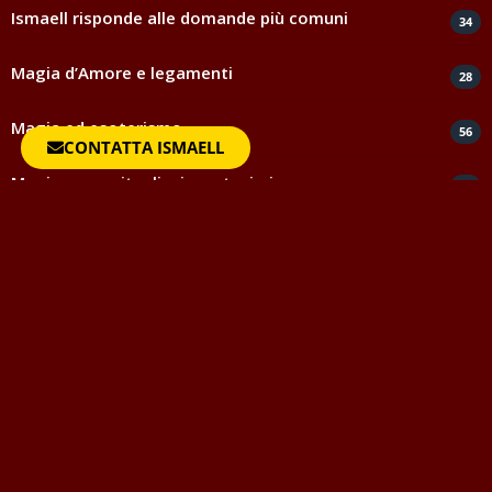
Ismaell risponde alle domande più comuni
34
Magia d’Amore e legamenti
28
Magia ed esoterismo
56
CONTATTA ISMAELL
Magia rossa rituali e incantesimi
44
Negatività
35
Spiritismo e medianità
5
Testimonianze e ringraziamenti
817
Uncategorized
1
Vocabolario della Magia