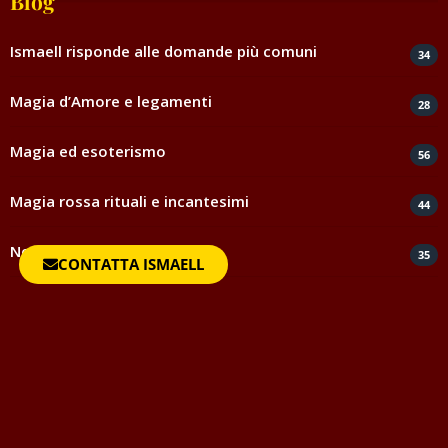
Blog
Ismaell risponde alle domande più comuni
34
Magia d’Amore e legamenti
28
Magia ed esoterismo
56
Magia rossa rituali e incantesimi
44
Negatività
35
CONTATTA ISMAELL
Spiritismo e medianità
5
Testimonianze e ringraziamenti
817
Uncategorized
1