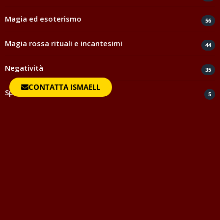
Magia ed esoterismo
56
Magia rossa rituali e incantesimi
44
Negatività
35
CONTATTA ISMAELL
Spiritismo e medianità
5
Testimonianze e ringraziamenti
816
Uncategorized
1
Vocabolario della Magia
Questo vocabolario della magia vuole essere strumento di
aiuto per quanti avvicinandosi al mondo dell'Occulto o