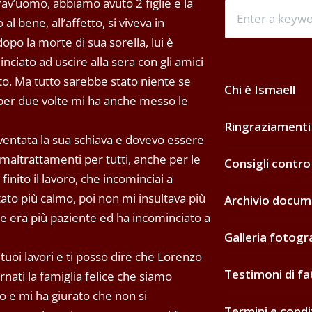
rav’uomo, abbiamo avuto 2 figlie e la
l bene, all’affetto, si viveva in
po la morte di sua sorella, lui è
nciato ad uscire alla sera con gli amici
to. Ma tutto sarebbe stato niente se
Chi è Ismaell
 per due volte mi ha anche messo le
Ringraziamenti
ventata la sua schiava e dovevo essere
altrattamenti per tutti, anche per le
Consigli contro
inito il lavoro, che incominciai a
ato più calmo, poi non mi insultava più
Archivio docum
ie era più paziente ed ha incominciato a
Galleria fotogr
 tuoi lavori e ti posso dire che Lorenzo
Testimoni di fa
rnati la famiglia felice che siamo
 e mi ha giurato che non si
Termini e condi