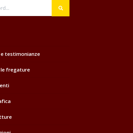
 e testimonianze
 le fregature
enti
afica
tture
zioni