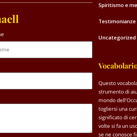
Spiritismo e me
aell
Testimonianze 
me
Uncategorized
Vocabolario
Questo vocabola
strumento di aiu
mondo dell'Occ
togliersi una cu
significato di ce
volte si fa un u
se ne conosce fin