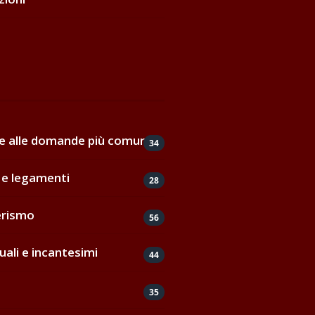
de alle domande più comuni
34
e legamenti
28
erismo
56
uali e incantesimi
44
35