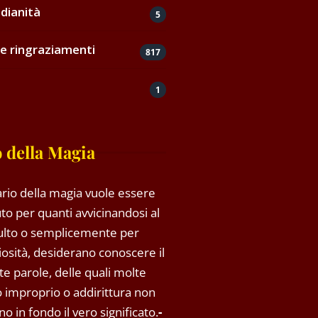
dianità
5
e ringraziamenti
817
1
 della Magia
rio della magia vuole essere
to per quanti avvicinandosi al
ulto o semplicemente per
riosità, desiderano conoscere il
rte parole, delle quali molte
so improprio o addirittura non
o in fondo il vero significato.
-