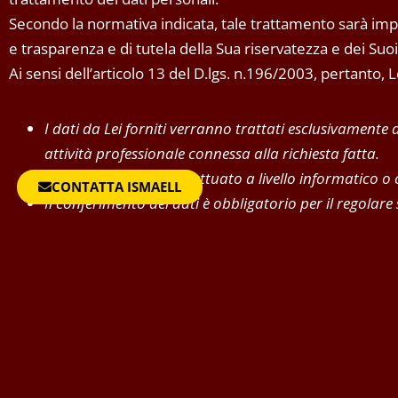
Secondo la normativa indicata, tale trattamento sarà impro
e trasparenza e di tutela della Sua riservatezza e dei Suoi d
Ai sensi dell’articolo 13 del D.lgs. n.196/2003, pertanto,
I dati da Lei forniti verranno trattati esclusivamente
attività professionale connessa alla richiesta fatta.
Il trattamento sarà effettuato a livello informatico o
CONTATTA ISMAELL
Il conferimento dei dati è obbligatorio per il regolare
l’eventuale rifiuto di fornire tali dati comporta la 
I dati non saranno comunicati ad altri soggetti, né s
Il titolare del trattamento è solamente ISMAELL nella
In ogni momento potrà esercitare i Suoi diritti nei con
sensi dell’art.7 del D.lgs.196/2003.