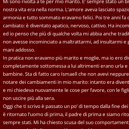
Mi sono rivolta a te per mio marito. E’ sempre stato un b
nostra vita era nella norma. L’amore aveva lasciato spazio a
armonia e tutto sommato eravamo felici. Poi tre anni fa do
cambiato: è diventato apatico, nervoso, cattivo. Ha incomi
ed io penso che più di qualche volta mi abbia anche tradi
non avesse incominciato a maltrattarmi, ad insultarmi e
mani addosso.
In pratica non eravamo più marito e moglie, ma io ero di
completamente sottomessa a lui altrimenti erano urla e m
bambine. Sta di fatto caro Ismaell che non avevi neppure f
notare dei cambiamenti in mio marito: intanto era divent
e mi chiedeva nuovamente le cose per favore, con le figl
non uscire più alla sera.
Oggi che ti scrivo è passato un po’ di tempo dalla fine dei
è ritornato l’uomo di prima, il padre di prima e siamo rito
sempre stati. Mi ha chiesto scusa del suo comportamento