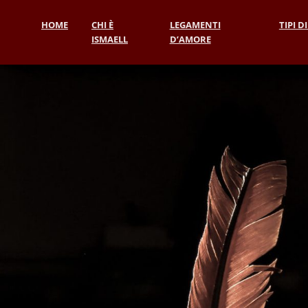
HOME
CHI È
LEGAMENTI
TIPI D
ISMAELL
D’AMORE