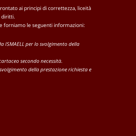
ntato ai principi di correttezza, liceità
iritti.
 Le forniamo le seguenti informazioni:
 da ISMAELL per lo svolgimento della
 cartaceo secondo necessità.
 svolgimento della prestazione richiesta e
mancata prosecuzione del rapporto.
aranno oggetto di diffusione
 sua sede operativa
fronti del titolare del trattamento, ai