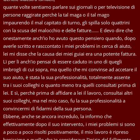
quante volte sentiamo parlare sui giornali o per televisione di
persone raggirate perchè la tal maga o il tal mago
impaurendo il mal capitato di turno, gli spilla solo quattrini
con la scusa del malocchio e delle fatture…… E devo dire che
onestamente anch’io ho avuto questo pensiero quando, dopo
averle scritto e rasccontato i miei problemi in cerca di aiuto,
lei mi disse che la causa dei miei guiai era una potente fattura.
Lì per lì anch’io pensai di essere caduto in uno di quegli
imbrogli di cui sopra, ma quello che mi convinse ad accetare il
suo aiuto, è stata la sua professionalità, totalmente assente
tra i suoi colleghi o quanto meno tra quelli consultati prima di
lei. E sì, perchè prima di affidare a lei il lavoro, consultai altri
suoi colleghi, ma nel mio caso, fu la sua professionalità a
convincermi di fidarmi della sua persona.
Ebbene, anche se ancora incredulo, la informo che
effettivamente dopo il suo intervento, i miei problemi si sono
a poco a poco risolti positivamente, il mio lavoro è ripreso
benissimo e quello che io consideravo l’inizio del fallimento