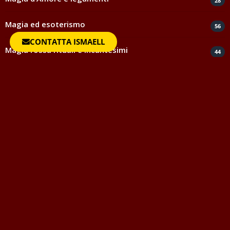
28
Magia ed esoterismo
56
CONTATTA ISMAELL
Magia rossa rituali e incantesimi
44
Negatività
35
Spiritismo e medianità
5
Testimonianze e ringraziamenti
817
Uncategorized
1
Vocabolario della Magia
Questo vocabolario della magia vuole essere strumento di
aiuto per quanti avvicinandosi al mondo dell'Occulto o